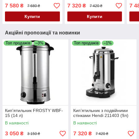
7 580
7 320
7 4
₴
₴
7 680 ₴
7 420 ₴
Купити
Купити
Акційні пропозиції та новинки
Топ продажів
–3%
Топ продажів
–1%
Кип'ятильник FROSTY WBF-
Кип’ятильник з подвійними
15 (14 л)
стінками Hendi 211403 (9л)
В наявності
В наявності
3 050
7 320
₴
₴
3 150 ₴
7 420 ₴