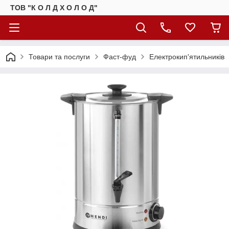
ТОВ "К О Л Д Х О Л О Д"
Товари та послуги
Фаст-фуд
Електрокип'ятильників