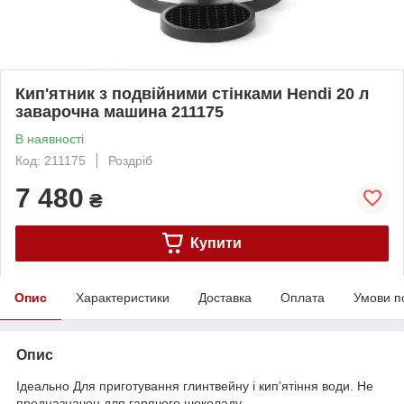
Кип'ятник з подвійними стінками Hendi 20 л
заварочна машина 211175
В наявності
Код: 211175
Роздріб
7 480
₴
Купити
Опис
Характеристики
Доставка
Оплата
Умови п
Опис
Ідеально Для приготування глинтвейну і кип’ятіння води. Не
предназначен для гарячого шоколаду.