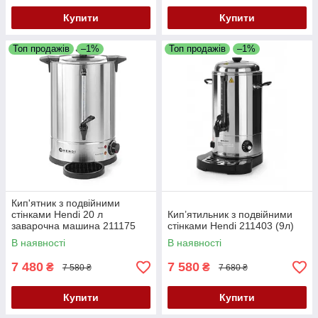
Купити
Купити
Топ продажів
–1%
Топ продажів
–1%
Кип'ятник з подвійними
стінками Hendi 20 л
Кип’ятильник з подвійними
заварочна машина 211175
стінками Hendi 211403 (9л)
В наявності
В наявності
7 480
7 580
₴
₴
7 580 ₴
7 680 ₴
Купити
Купити