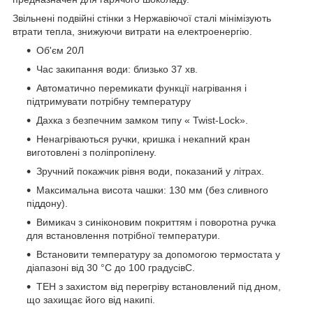
Звільнені подвійні стінки з Нержавіючої сталі мінімізують
втрати тепла, знижуючи витрати на електроенергію.
Об'єм 20Л
Час закипання води: близько 37 хв.
Автоматично перемикати функції нагрівання і
підтримувати потрібну температуру
Дахка з безпечним замком типу « Twist-Lock».
Ненагріваються ручки, кришка і некапний кран
виготовлені з поліпропілену.
Зручний покажчик рівня води, показаний у літрах.
Максимальна висота чашки: 130 мм (без сливного
піддону).
Вимикач з синіконовим покриттям і поворотна ручка
для встановлення потрібної температури.
Встановити температуру за допомогою термостата у
діапазоні від 30 °C до 100 градусівC.
ТЕН з захистом від перегріву встановлений під дном,
що захищає його від накипі.