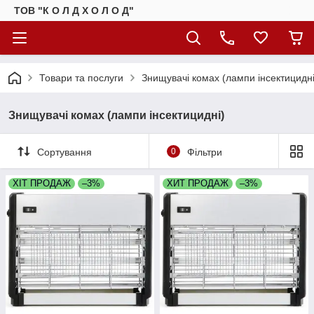
ТОВ "К О Л Д Х О Л О Д"
Товари та послуги
Знищувачі комах (лампи інсектицидні
Знищувачі комах (лампи інсектицидні)
Сортування
0
Фільтри
ХІТ ПРОДАЖ
–3%
ХИТ ПРОДАЖ
–3%