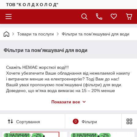
ТОВ "К О Л Д Х О Л О Д"
Товари та послуги
Фільтри та пом'якшувачі для води
Фільтри та пом'якшувачі для води
Скажіть НЕМАЄ жорсткої воді!!!
Хочете убезпечити Ваше обладнання від нежелаемой накипу
і витрачати менше на електроенергію? Тоді Вам до нас!
Вашій увазі пропонуємо пом'якшувачі (фільтри) для води.
Доведено, що м'яка вода вимагає на 15 – 20% менше
електроенергії для нагріву.
Показати все
Фільтри для води призначені для роботи з професійним
обладнанням: пральною машиною, пароконвектоматом,
конвекційної піччю з пароувлажнением, кавоваркою,
посудомийною машиною та іншим обладнанням.
Сортування
0
Фільтри
В наявності фільтри для води на 8; 12; 16; 20 літрів.
Телефонуйте, будемо раді співпраці!
В НАЛИЧИИ
–2%
В НАЛИЧИИ
–2%