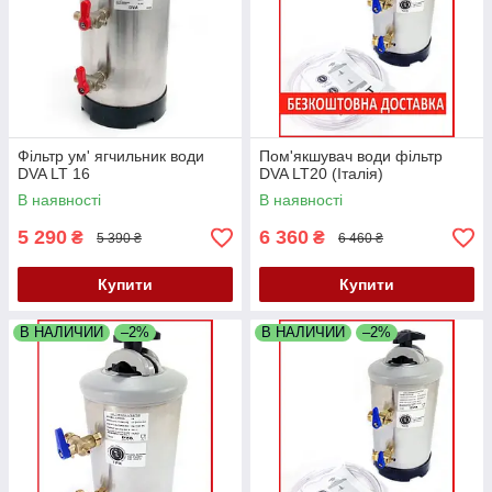
Фільтр ум' ягчильник води
Пом'якшувач води фільтр
DVA LT 16
DVA LT20 (Італія)
В наявності
В наявності
5 290
6 360
₴
₴
5 390 ₴
6 460 ₴
Купити
Купити
В НАЛИЧИИ
–2%
В НАЛИЧИИ
–2%