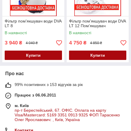
Фільтр пом'якшувач води DVA
Фільтр пом'якшувач води DVA
LT 8
LT 12 Пом'якшувач
В наявності
В наявності
3 940
4 750
₴
₴
4 040 ₴
4 850 ₴
Купити
Купити
Про нас
99% позитивних з 153 відгуків за рік
Працює з 06.06.2011
м. Київ
пр-т Берестейський, 67. ОФІС. Оплата на карту
Visa/Mastercard: 5169 3351 0913 9325 ФОП Тарасенко
Олег Ярославович: , Київ, Україна
Контакти