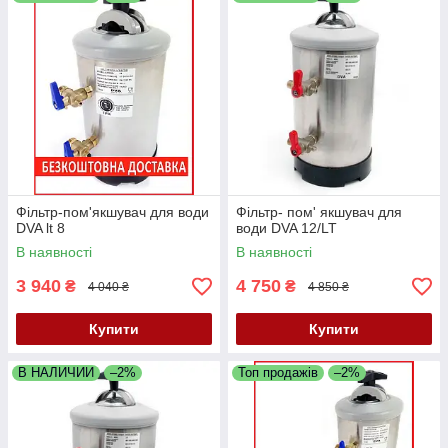
Фільтр-пом'якшувач для води
Фільтр- пом' якшувач для
DVA lt 8
води DVA 12/LT
В наявності
В наявності
3 940
4 750
₴
₴
4 040 ₴
4 850 ₴
Купити
Купити
В НАЛИЧИИ
–2%
Топ продажів
–2%