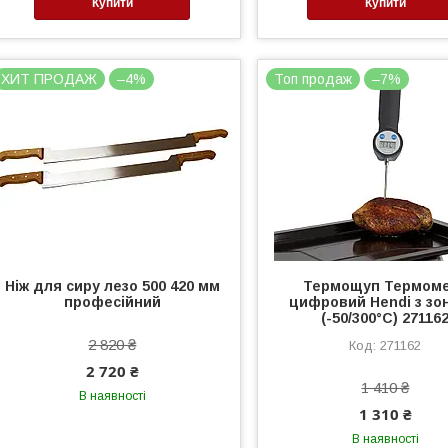
Купити
Купити
ХИТ ПРОДАЖ
–4%
Топ продаж
–7%
Ніж для сиру лезо 500 420 мм
Термощуп Термом
професійний
цифровий Hendi з з
(-50/300°C) 27116
2 820 ₴
271162
2 720 ₴
1 410 ₴
В наявності
1 310 ₴
В наявності