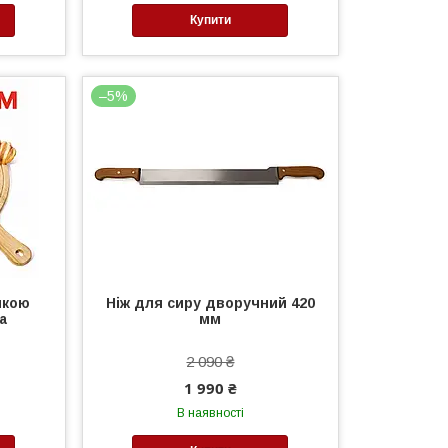
Купити
–5%
чкою
Ніж для сиру дворучний 420
а
мм
2 090 ₴
1 990 ₴
В наявності