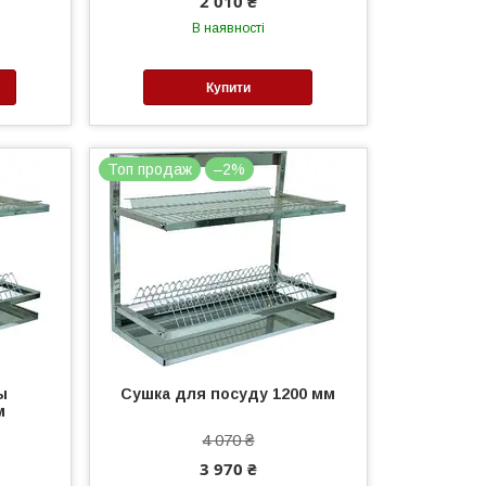
2 010 ₴
В наявності
Купити
Топ продаж
–2%
ы
Сушка для посуду 1200 мм
м
4 070 ₴
3 970 ₴