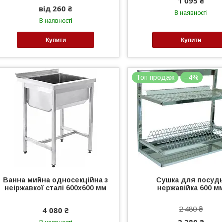
1 095 ₴
від 260 ₴
В наявності
В наявності
Купити
Купити
Топ продаж
–4%
Ванна мийна односекційна з
Сушка для посуд
неіржавкої сталі 600х600 мм
нержавійка 600 м
2 480 ₴
4 080 ₴
2 380 ₴