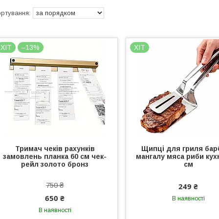
ХІТ
–13%
ХІТ
Тримач чеків рахунків
Щипці для гриля ба
замовлень планка 60 см чек-
мангалу мяса риби кухн
рейл золото бронз
см
750 ₴
249 ₴
650 ₴
В наявності
В наявності