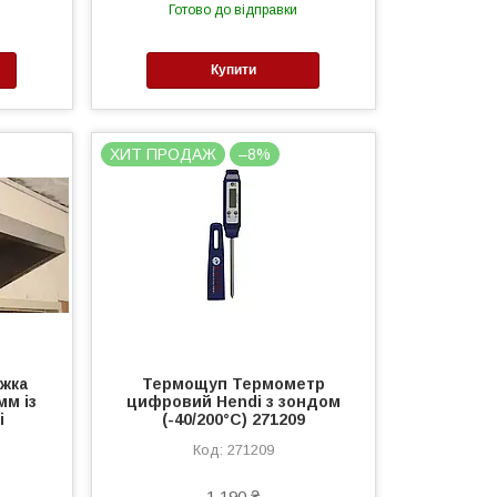
Готово до відправки
Купити
ХИТ ПРОДАЖ
–8%
жка
Термощуп Термометр
мм із
цифровий Hendi з зондом
і
(-40/200°C) 271209
271209
1 190 ₴