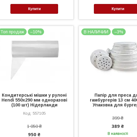
Купити
Купити
Топ продаж
–10%
В НАЛИЧИИ
–3%
Кондитерські мішки у рулоні
Папір для преса д
Hendi 550х290 мм одноразові
гамбургерів 13 см 40
(100 шт) Нідерланди
Упаковка для бурге
557105
399 ₴
389 ₴
1 050 ₴
950 ₴
В наявності