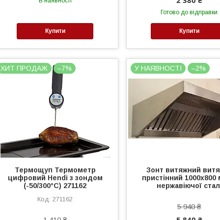
В наявності
Готово до відправки
Купити
Купити
ХИТ ПРОДАЖ
–7%
У НАЯВНОСТІ
–2%
Термощуп Термометр
Зонт витяжний витя
цифровий Hendi з зондом
пристінний 1000х800 
(-50/300°C) 271162
нержавіючої стал
271162
5 940 ₴
5 840 ₴
1 410 ₴