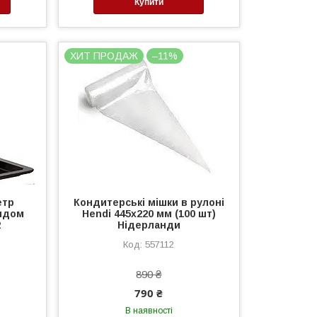
Купити
ХИТ ПРОДАЖ
–11%
етр
Кондитерські мішки в рулоні
ондом
Hendi 445х220 мм (100 шт)
2
Нідерланди
557112
890 ₴
790 ₴
В наявності