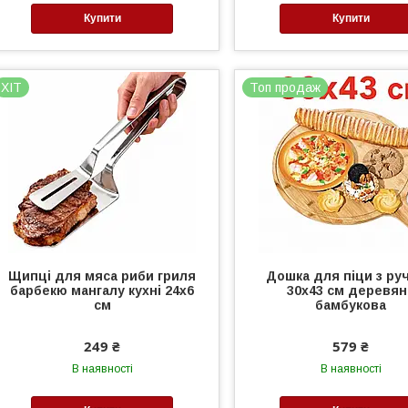
Купити
Купити
ХІТ
Топ продаж
Щипці для мяса риби гриля
Дошка для піци з ру
барбекю мангалу кухні 24х6
30х43 см деревян
см
бамбукова
249 ₴
579 ₴
В наявності
В наявності