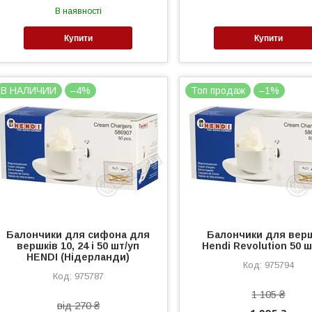
В наявності
Купити
Купити
В НАЛИЧИИ
–4%
Топ продаж
–1%
Балончики для сифона для
Балончики для вер
вершків 10, 24 і 50 шт/уп
Hendi Revolution 50 ш
HENDI (Нідерланди)
975794
975787
1 105 ₴
від 270 ₴