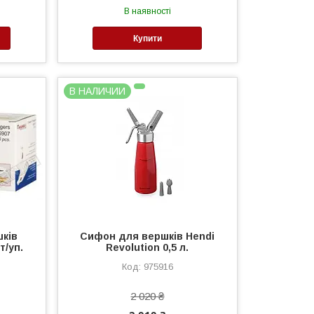
В наявності
Купити
В НАЛИЧИИ
шків
Сифон для вершків Hendi
т/уп.
Revolution 0,5 л.
975916
2 020 ₴