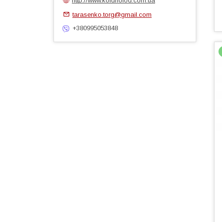
http://www.koldholod.com.ua
tarasenko.torg@gmail.com
+380995053848