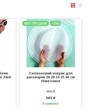
ХИТ ПРОДАЖ
–5%
рбекю
Силіконовий коврик для
і 24х6
рисоварки 26 28 30 35 40 см
Німеччина
385 ₴
365 ₴
В наявності