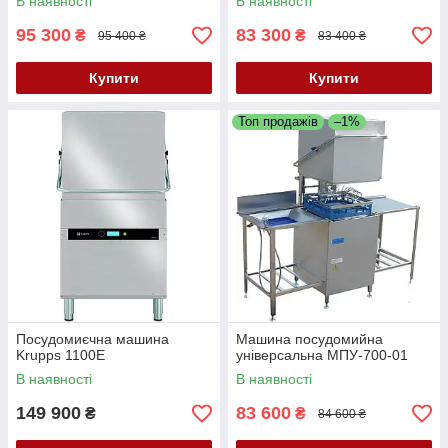
В наявності
В наявності
95 300
83 300
₴
₴
95 400 ₴
83 400 ₴
Купити
Купити
Топ продажів
–1%
Посудомиєчна машина
Машина посудомийна
Krupps 1100E
універсальна МПУ-700-01
В наявності
В наявності
149 900
83 600
₴
₴
84 600 ₴