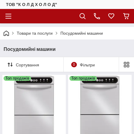
ТОВ "К О Л Д Х О Л О Д"
Товари та послуги
Посудомийні машини
Посудомийні машини
Сортування
0
Фільтри
Топ продажів
Топ продажів