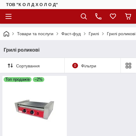
ТОВ "К О Л Д Х О Л О Д"
Товари та послуги
Фаст-фуд
Грилі
Грилі роликові
Грилі роликові
Сортування
0
Фільтри
Топ продажів
–2%