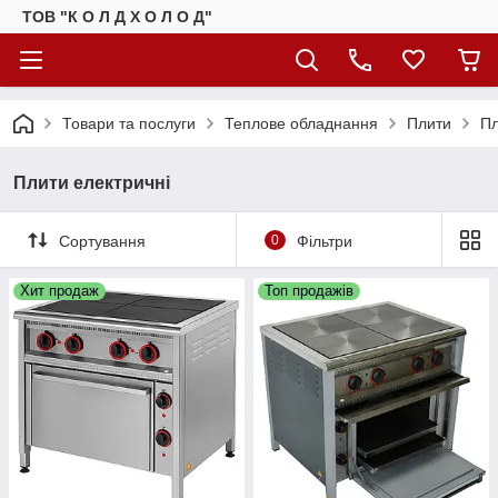
ТОВ "К О Л Д Х О Л О Д"
Товари та послуги
Теплове обладнання
Плити
Пл
Плити електричні
Сортування
0
Фільтри
Хит продаж
Топ продажів