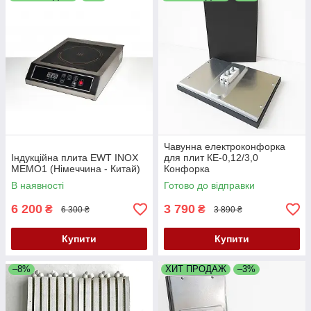
Чавунна електроконфорка
Індукційна плита EWT INOX
для плит КЕ-0,12/3,0
MEMO1 (Німеччина - Китай)
Конфорка
В наявності
Готово до відправки
6 200
3 790
₴
₴
6 300 ₴
3 890 ₴
Купити
Купити
–8%
ХИТ ПРОДАЖ
–3%