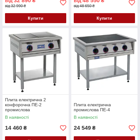
32 890
48 550
від
₴
від
₴
від 32 990 ₴
від 48 650 ₴
Купити
Купити
Плита електрична 2
конфорочна ПЕ-2
Плита електрична
промислова
промислова ПЕ-4
В наявності
В наявності
14 460
24 549
₴
₴