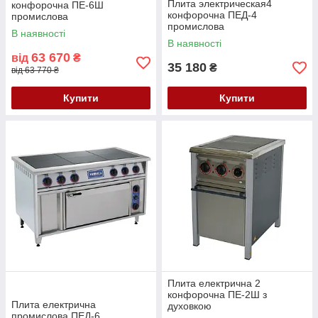
Плита электрическая4
конфорочна ПЕ-6Ш
конфорочна ПЕД-4
промислова
промислова
В наявності
В наявності
63 670
від
₴
35 180
₴
від 63 770 ₴
Купити
Купити
Плита електрична 2
конфорочна ПЕ-2Ш з
Плита електрична
духовкою
промислова ПЕД-6