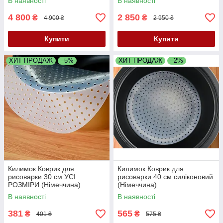
В наявності
В наявності
4 800
2 850
₴
₴
4 900 ₴
2 950 ₴
Купити
Купити
ХИТ ПРОДАЖ
–5%
ХИТ ПРОДАЖ
–2%
Килимок Коврик для
Килимок Коврик для
рисоварки 30 см УСІ
рисоварки 40 см силіконовий
РОЗМІРИ (Німеччина)
(Німеччина)
В наявності
В наявності
381
565
₴
₴
401 ₴
575 ₴