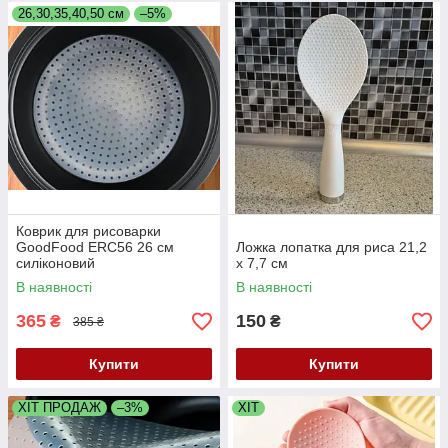
26,30,35,40,50 см
–5%
Коврик для рисоварки
GoodFood ERC56 26 см
Ложка лопатка для риса 21,2
силіконовий
х 7,7 см
В наявності
В наявності
365
150
₴
₴
385 ₴
Купити
Купити
ХІТ ПРОДАЖ
–3%
ХІТ