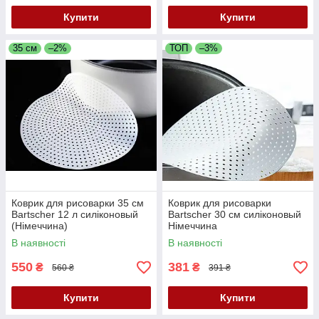
Купити
Купити
35 см
–2%
ТОП
–3%
Коврик для рисоварки 35 см
Коврик для рисоварки
Bartscher 12 л силіконовый
Bartscher 30 см силіконовый
(Німеччина)
Німеччина
В наявності
В наявності
550
381
₴
₴
560 ₴
391 ₴
Купити
Купити