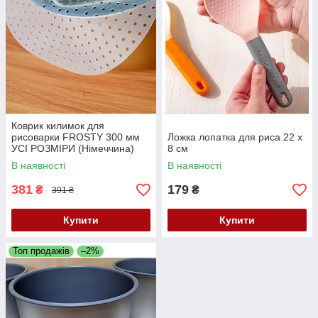
Коврик килимок для
рисоварки FROSTY 300 мм
Ложка лопатка для риса 22 х
УСІ РОЗМІРИ (Німеччина)
8 см
В наявності
В наявності
381
179
₴
₴
391 ₴
Купити
Купити
Топ продажів
–2%