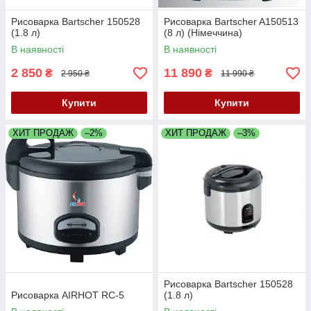
Рисоварка Bartscher 150528
Рисоварка Bartscher A150513
(1.8 л)
(8 л) (Німеччина)
В наявності
В наявності
2 850
11 890
₴
₴
2 950 ₴
11 990 ₴
Купити
Купити
ХИТ ПРОДАЖ
–2%
ХИТ ПРОДАЖ
–3%
Рисоварка Bartscher 150528
Рисоварка AIRHOT RC-5
(1.8 л)