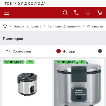
ТОВ "К О Л Д Х О Л О Д"
Товари та послуги
Теплове обладнання
Рисоварка
Рисоварка
Сортування
0
Фільтри
Топ продажів
–3%
Топ продажів
–1%