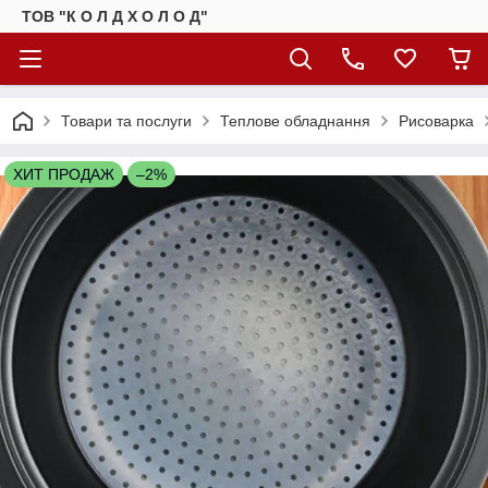
ТОВ "К О Л Д Х О Л О Д"
Товари та послуги
Теплове обладнання
Рисоварка
ХИТ ПРОДАЖ
–2%