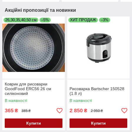
Акційні пропозиції та новинки
26,30,35,40,50 см
–5%
ХИТ ПРОДАЖ
–3%
Коврик для рисоварки
GoodFood ERC56 26 см
Рисоварка Bartscher 150528
силіконовий
(1.8 л)
В наявності
В наявності
365
2 850
₴
₴
385 ₴
2 950 ₴
Купити
Купити