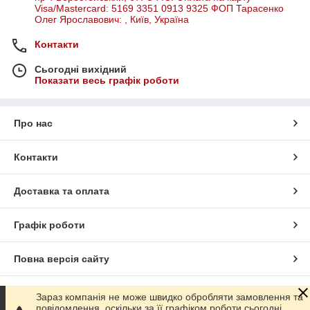
Visa/Mastercard: 5169 3351 0913 9325 ФОП Тарасенко
Олег Ярославович: , Київ, Україна
Контакти
Сьогодні вихідний
Показати весь графік роботи
Про нас
Контакти
Доставка та оплата
Графік роботи
Повна версія сайту
Сайт створено на маркетплейсі
Prom.ua
Зараз компанія не може швидко обробляти замовлення та
повідомлення, оскільки за її графіком роботи сьогодні