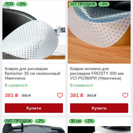
ТОП
–3%
ХІТ ПРОДАЖ
–3%
Коврик для рисоварки
Коврик килимок для
Bartscher 30 см силіконовый
рисоварки FROSTY 300 мм
Німеччина
УСІ РОЗМІРИ (Німеччина)
В наявності
В наявності
381
381
₴
₴
391 ₴
391 ₴
Купити
Купити
ХИТ ПРОДАЖ
–2%
35 см
–2%