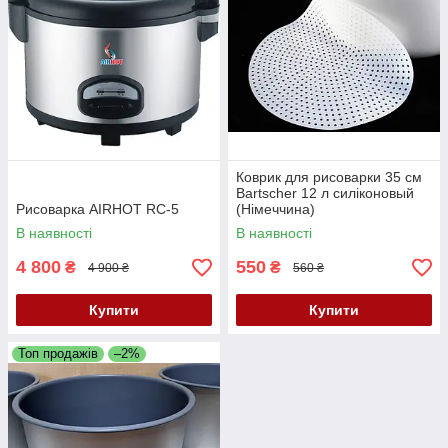
Коврик для рисоварки 35 см
Bartscher 12 л силіконовый
Рисоварка AIRHOT RC-5
(Німеччина)
В наявності
В наявності
4 800
550
₴
₴
4 900 ₴
560 ₴
Купити
Купити
Топ продажів
–2%