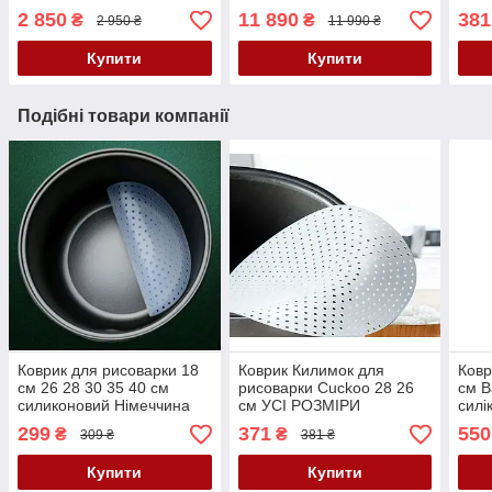
2 850
11 890
381
₴
₴
2 950 ₴
11 990 ₴
Купити
Купити
Подібні товари компанії
Коврик для рисоварки 18
Коврик Килимок для
Ковр
см 26 28 30 35 40 см
рисоварки Cuckoo 28 26
см B
силиконовий Німеччина
см УСІ РОЗМІРИ
силі
силіконовый (Німеччина)
299
371
550
₴
₴
309 ₴
381 ₴
Купити
Купити