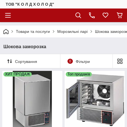
ТОВ "К О Л Д Х О Л О Д"
Товари та послуги
Морозильні ларі
Шокова замороз
Шокова заморозка
Сортування
0
Фільтри
ХИТ ПРОДАЖ
Топ продажів