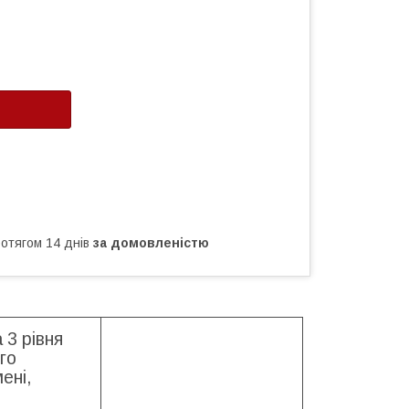
ротягом 14 днів
за домовленістю
3 рівня
го
ені,