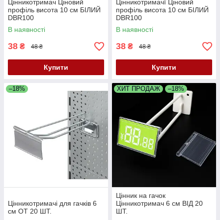
Цінникотримач Ціновий
Цінникотримачї Ціновий
профіль висота 10 см БІЛИЙ
профіль висота 10 см БІЛИЙ
DBR100
DBR100
В наявності
В наявності
38
38
₴
₴
48 ₴
48 ₴
Купити
Купити
–18%
ХИТ ПРОДАЖ
–18%
Цінник на гачок
Цінникотримачі для гачків 6
Цінникотримач 6 см ВІД 20
см ОТ 20 ШТ.
ШТ.