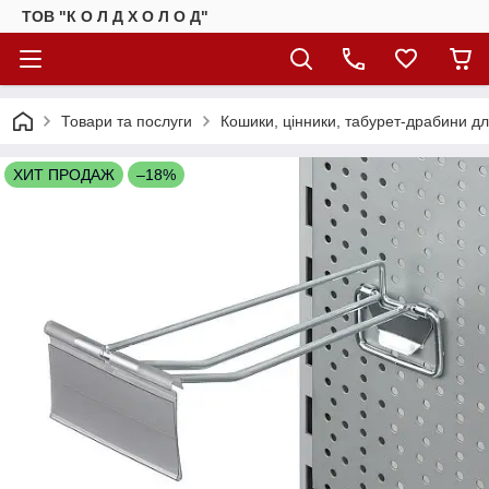
ТОВ "К О Л Д Х О Л О Д"
Товари та послуги
Кошики, цінники, табурет-драбини д
ХИТ ПРОДАЖ
–18%