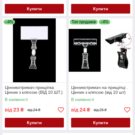
Купити
Купити
–4%
Топ продажів
–4%
Цінникотримач прищіпка
Цінникотримач на прищіпці .
Цінник з кліпсою (ВІД 10 ШТ.)
Цінник з кліпсою (від 10 шт)
В наявності
В наявності
23
24
від
₴
від
₴
від 24 ₴
від 25 ₴
Купити
Купити