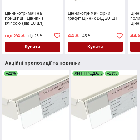
Цінникотримач на
Цінникотримач сірий
Цінн
прищіпці . Цінник з
графіт Цінник ВІД 20 ШТ.
поли
кліпсою (від 10 шт)
Цінн
24
44
44
від
₴
₴
від 25 ₴
45 ₴
Купити
Купити
Акційні пропозиції та новинки
–21%
ХИТ ПРОДАЖ
–21%