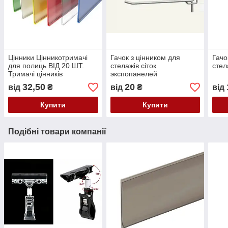
Цінники Цінникотримачі
Гачок з цінником для
Гачо
для полиць ВІД 20 ШТ.
стелажів сіток
стел
Тримачі цінників
экспопанелей
32,50
20
від
₴
від
₴
від
Купити
Купити
Подібні товари компанії