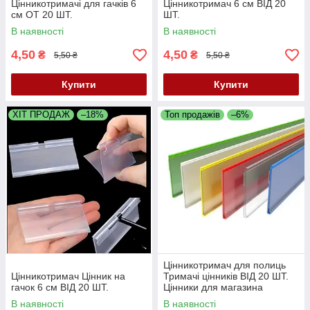
Цінникотримачі для гачків 6
Цінникотримач 6 см ВІД 20
см ОТ 20 ШТ.
ШТ.
В наявності
В наявності
4,50
4,50
₴
₴
5,50 ₴
5,50 ₴
Купити
Купити
ХІТ ПРОДАЖ
–18%
Топ продажів
–6%
Цінникотримач для полиць
Цінникотримач Цінник на
Тримачі цінників ВІД 20 ШТ.
гачок 6 см ВІД 20 ШТ.
Цінники для магазина
В наявності
В наявності