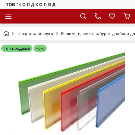
ТОВ "К О Л Д Х О Л О Д"
Товари та послуги
Кошики, цінники, табурет-драбини д
Топ продажів
–3%