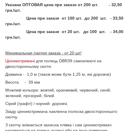
Указана ОПТОВАЯ цена при заказе от 200 шт. - 32,50
грн./шт.
Цена при заказе от 100 шт. до 200 шт. - 33,50
грн./шт.
Цена при заказе от 20 шт. до 100 шт. - 34,00
грн./шт.
Минимальная партия заказа - от 20 шт!
Цінникотримачі
для полиць DBR39 самоклеючі на
двохсторонньому скотчі.
Довжина - 1,0 м (також може бути 1,25 м, які дорожче)
Висота - 39 мм
Можливі кольори: жовтий, оранжевий, червоний, синій,
зелений, прозорий, білий.
Сірий (графіт) і чорний- дорожчі.
Ззаду цінникотримача наклеена полоска двохстороннього
скотчу.
З скотчу знімається захисна плівка і сам цінникотримач
наклеюється на торець полиці або на іншу поверхню.