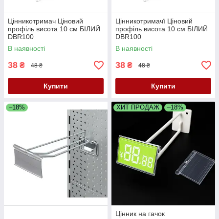
Цінникотримач Ціновий
Цінникотримачї Ціновий
профіль висота 10 см БІЛИЙ
профіль висота 10 см БІЛИЙ
DBR100
DBR100
В наявності
В наявності
38
38
₴
₴
48 ₴
48 ₴
Купити
Купити
–18%
ХИТ ПРОДАЖ
–18%
Цінник на гачок