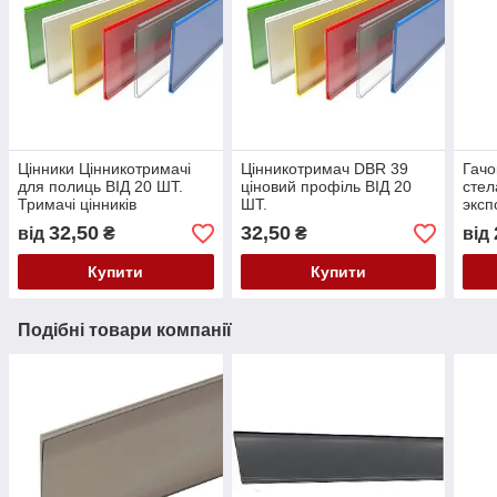
Цінники Цінникотримачі
Цінникотримач DBR 39
Гачо
для полиць ВІД 20 ШТ.
ціновий профіль ВІД 20
стел
Тримачі цінників
ШТ.
эксп
32,50
32,50
від
₴
₴
від
Купити
Купити
Подібні товари компанії