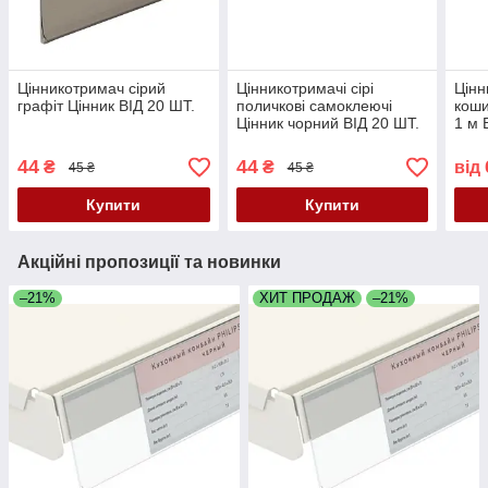
Цінникотримач сірий
Цінникотримачі сірі
Цінн
графіт Цінник ВІД 20 ШТ.
поличкові самоклеючі
коши
Цінник чорний ВІД 20 ШТ.
1 м 
44
44
₴
₴
від
45 ₴
45 ₴
Купити
Купити
Акційні пропозиції та новинки
–21%
ХИТ ПРОДАЖ
–21%