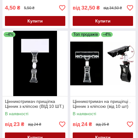
4,50
32,50
₴
від
₴
5,50 ₴
від 34,50 ₴
Купити
Купити
–4%
Топ продажів
–4%
Цінникотримач прищіпка
Цінникотримач на прищіпці .
Цінник з кліпсою (ВІД 10 ШТ.)
Цінник з кліпсою (від 10 шт)
В наявності
В наявності
23
24
від
₴
від
₴
від 24 ₴
від 25 ₴
Купити
Купити