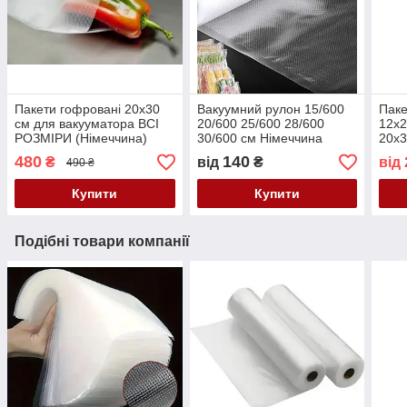
Пакети гофровані 20х30
Вакуумний рулон 15/600
Паке
см для вакууматора ВСІ
20/600 25/600 28/600
12х2
РОЗМІРИ (Німеччина)
30/600 см Німеччина
20х3
25x3
480
140
₴
від
₴
від
490 ₴
(Нім
Купити
Купити
Подібні товари компанії