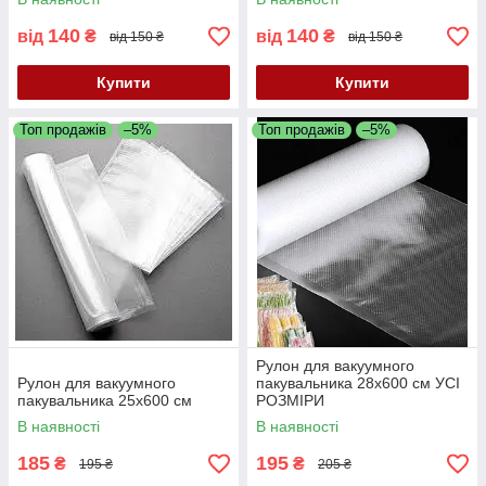
140
140
від
₴
від
₴
від 150 ₴
від 150 ₴
Купити
Купити
Топ продажів
–5%
Топ продажів
–5%
Рулон для вакуумного
Рулон для вакуумного
пакувальника 28х600 см УСІ
пакувальника 25х600 см
РОЗМІРИ
В наявності
В наявності
185
195
₴
₴
195 ₴
205 ₴