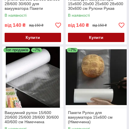
28/600 30/600 для
15х600 20х00 25х600 28х600
вакууматора Пакети
30х600 см Рулони Рукав
(Німеччина)
Німеччина
В наявності
В наявності
140
140
від
₴
від
₴
від 150 ₴
від 150 ₴
Купити
Купити
Топ продажів
–7%
–7%
Вакуумний рулон 15/600
Пакети Рулон для
20/600 25/600 28/600 30/600
вакууматора 15х600 см
40/600 см Німеччина
(Німеччина)
В наявності
В наявності