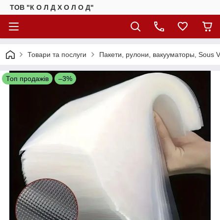
ТОВ "К О Л Д Х О Л О Д"
Товари та послуги
Пакети, рулони, вакууматоры, Sous Vi
Топ продажів
–3%