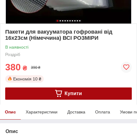
Пакети для вакууматора гофровані від
16х23см (Німеччина) ВСІ РОЗМІРИ
В наявності
Роздріб
380
₴
390 ₴
Економія
10 ₴
Купити
Опис
Характеристики
Доставка
Оплата
Умови п
Опис