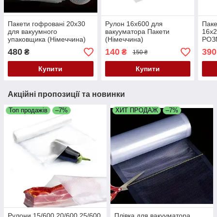
Пакети гофровані 20х30
Рулон 16х600 для
Паке
для вакуумного
вакууматора Пакети
16х2
упаковщика (Німеччина)
(Німеччина)
РОЗМ
ВСІ РОЗМІРИ
480
140
390
₴
₴
150 ₴
Купити
Купити
Акційні пропозиції та новинки
Топ продажів
–7%
ХИТ ПРОДАЖ
–7%
Рулони 15/600 20/600 25/600
Плівка для вакууматора