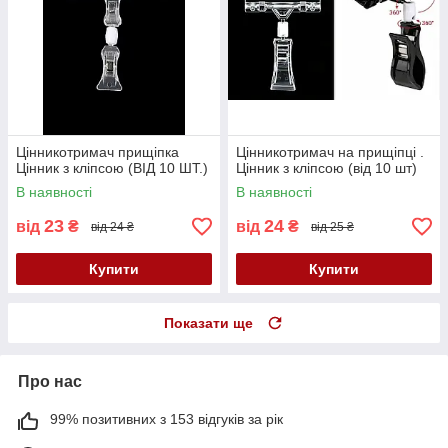
Цінникотримач прищіпка
Цінникотримач на прищіпці .
Цінник з кліпсою (ВІД 10 ШТ.)
Цінник з кліпсою (від 10 шт)
В наявності
В наявності
23
24
від
₴
від
₴
від 24 ₴
від 25 ₴
Купити
Купити
Показати ще
Про нас
99% позитивних з 153 відгуків за рік