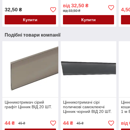
32,50
від
₴
32,50
4,5
₴
від 33,50 ₴
Купити
Купити
Подібні товари компанії
Цінникотримач сірий
Цінникотримачі сірі
Цінн
графіт Цінник ВІД 20 ШТ.
поличкові самоклеючі
коши
Цінник чорний ВІД 20 ШТ.
1 м 
44
44
₴
₴
від
45 ₴
45 ₴