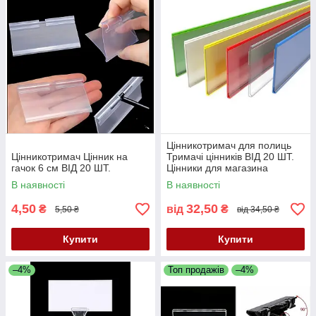
Цінникотримач для полиць
Цінникотримач Цінник на
Тримачі цінників ВІД 20 ШТ.
гачок 6 см ВІД 20 ШТ.
Цінники для магазина
В наявності
В наявності
4,50
32,50
₴
від
₴
5,50 ₴
від 34,50 ₴
Купити
Купити
–4%
Топ продажів
–4%