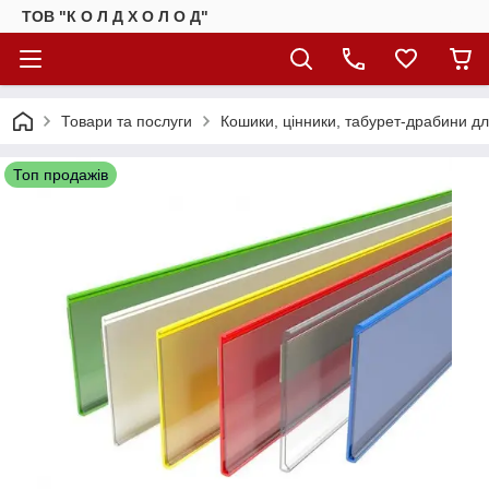
ТОВ "К О Л Д Х О Л О Д"
Товари та послуги
Кошики, цінники, табурет-драбини д
Топ продажів