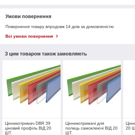
Умови повернення
Повернення товару впродовж 14 днів за домовленістю
Всі умови повернення
З цим товаром також замовляють
Цінникотримач DBR 39
Цінникотримачі для
Цінн
ціновий профіль ВІД 20
полиць самоклеючі ВІД 20
20 Ш
ШТ.
ШТ.