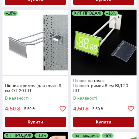
–18%
ХИТ ПРОДАЖ
–18%
Цінник на гачок
Цінникотримачі для гачків 6
Цінникотримач 6 см ВІД 20
см ОТ 20 ШТ.
ШТ.
В наявності
В наявності
4,50
4,50
₴
₴
5,50 ₴
5,50 ₴
Купити
Купити
ХІТ ПРОДАЖ
–18%
Топ продажів
–6%