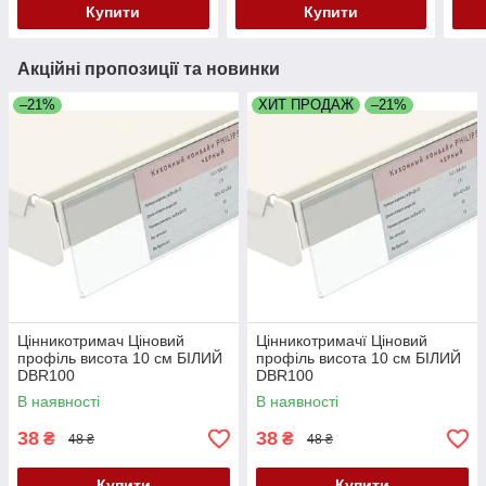
Купити
Купити
Акційні пропозиції та новинки
–21%
ХИТ ПРОДАЖ
–21%
Цінникотримач Ціновий
Цінникотримачї Ціновий
профіль висота 10 см БІЛИЙ
профіль висота 10 см БІЛИЙ
DBR100
DBR100
В наявності
В наявності
38
38
₴
₴
48 ₴
48 ₴
Купити
Купити