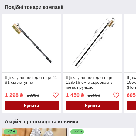
Подібні товари компанії
Щітка для печі для піци 41
Щітка для печі для піци
Щітк
81 см латунна
129х16 см з скребком з
155х
метал ручкою
(По
1 298
1 450
605
₴
₴
1 398 ₴
1 550 ₴
Купити
Купити
Акційні пропозиції та новинки
–22%
–22%