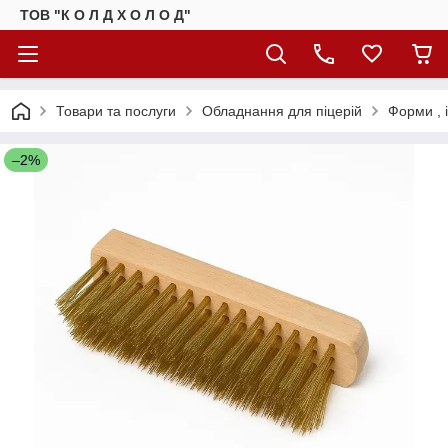
ТОВ "К О Л Д Х О Л О Д"
Товари та послуги
Обладнання для піцерій
Форми , і
–2%