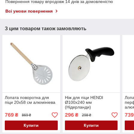
Повернення товару впродовж 14 днів за домовленістю
Всі умови повернення
З цим товаром також замовляють
Лопата поворотна для
Ніж для піци HENDI
Лопа
піци 20х58 см алюмініева
Ø100x240 мм
пер
(Нідерланди)
алюм
ручк
769
296
739
₴
₴
869 ₴
298 ₴
Купити
Купити