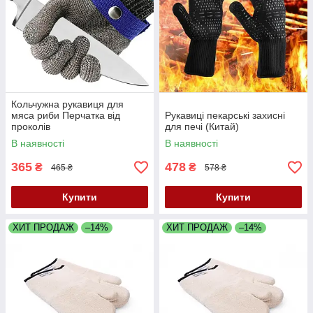
Кольчужна рукавиця для
мяса риби Перчатка від
Рукавиці пекарські захисні
проколів
для печі (Китай)
В наявності
В наявності
365
478
₴
₴
465 ₴
578 ₴
Купити
Купити
ХИТ ПРОДАЖ
–14%
ХИТ ПРОДАЖ
–14%