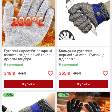
Рукавиці жаростійкі пекарські
Кольчужна рукавиця
вогнетривкі для печей гриля
нержавіюча сталь Рукавиця
духовки тандира
від порізів
В наявності
В наявності
348
365
₴
₴
448 ₴
465 ₴
Купити
Купити
–22%
–17%