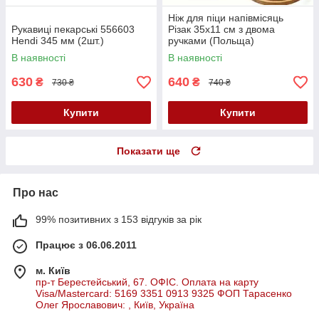
Ніж для піци напівмісяць
Рукавиці пекарські 556603
Різак 35х11 см з двома
Hendi 345 мм (2шт.)
ручками (Польща)
В наявності
В наявності
630
640
₴
₴
730 ₴
740 ₴
Купити
Купити
Показати ще
Про нас
99% позитивних з 153 відгуків за рік
Працює з 06.06.2011
м. Київ
пр-т Берестейський, 67. ОФІС. Оплата на карту
Visa/Mastercard: 5169 3351 0913 9325 ФОП Тарасенко
Олег Ярославович: , Київ, Україна