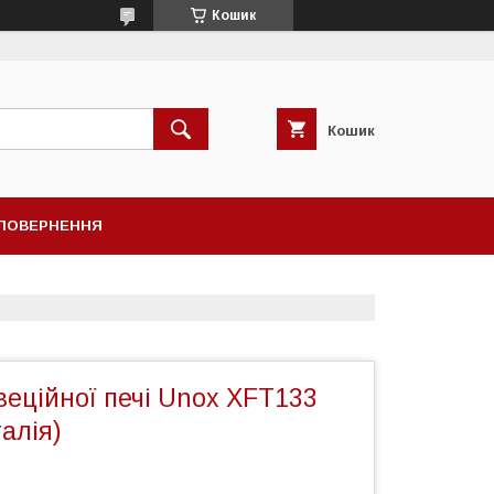
Кошик
Кошик
ПОВЕРНЕННЯ
еційної печі Unox XFT133
талія)