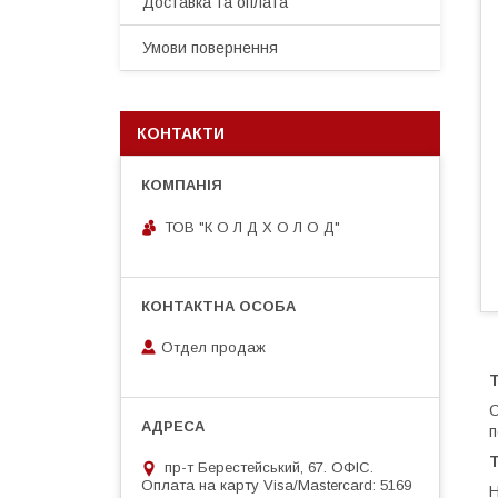
Доставка та оплата
Умови повернення
КОНТАКТИ
ТОВ "К О Л Д Х О Л О Д"
Отдел продаж
О
п
Т
пр-т Берестейський, 67. ОФІС.
Оплата на карту Visa/Mastercard: 5169
Н