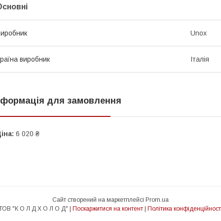
Основні
иробник
Unox
раїна виробник
Італія
нформація для замовлення
іна:
6 020 ₴
Сайт створений на маркетплейсі
Prom.ua
ТОВ "К О Л Д Х О Л О Д" |
Поскаржитися на контент
|
Політика конфіденційност