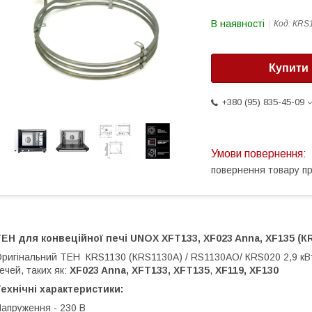
В наявності
Код:
КRS
Купити
+380 (95) 835-45-09
повернення товару п
ТЕН для конвеційної печі UNOX XFT133,
XF023 Anna,
XF135 (К
ригінальний ТЕН КRS1130 (КRS1130A) / RS1130АО/ КRS020 2,9 кВт
ечей, таких як:
XF023 Anna, XFT133, XFT135
,
XF119, XF130
ехнічні характеристики:
апруження - 230 В