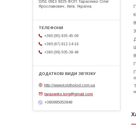
3351 0913 9325 ФОП Тарасенко Олег
П
Ярославович:, Київ, Україна
К
В
З
+380 (95) 835-45-09
Д
+380 (67) 812-14-16
Ш
+380 (99) 505-38-48
В
П
П
о
http://www.koldholod.com.ua
Т
н
tarasenko.torg@gmail.com
+380995053848
Х