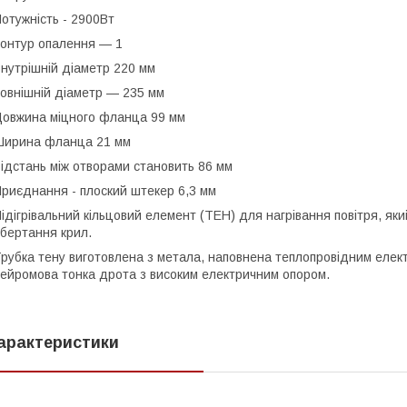
отужність - 2900Вт
онтур опалення — 1
нутрішній діаметр 220 мм
овнішній діаметр — 235 мм
овжина міцного фланца 99 мм
ирина фланца 21 мм
ідстань між отворами становить 86 мм
риєднання - плоский штекер 6,3 мм
ідігрівальний кільцовий елемент (ТЕН) для нагрівання повітря, яки
бертання крил.
рубка тену виготовлена з метала, наповнена теплопровідним елек
ейромова тонка дрота з високим електричним опором.
арактеристики