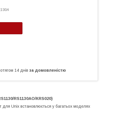
1130A
ротягом 14 днів
за домовленістю
RS1130/RS1130АО/КRS020)
 для Unix встановлюється у багатьох моделях