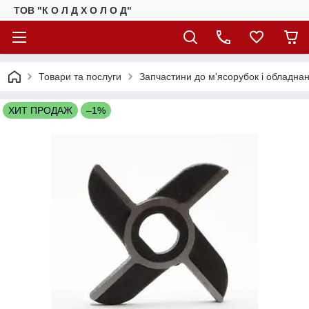
ТОВ "К О Л Д Х О Л О Д"
Товари та послуги
Запчастини до м'ясорубок і обладна
ХИТ ПРОДАЖ
–1%