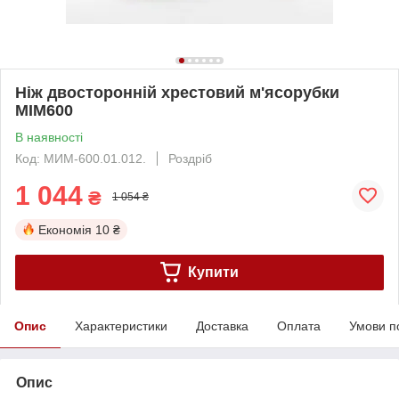
Ніж двосторонній хрестовий м'ясорубки
MІМ600
В наявності
Код: МИМ-600.01.012.
Роздріб
1 044
₴
1 054 ₴
Економія
10 ₴
Купити
Опис
Характеристики
Доставка
Оплата
Умови п
Опис