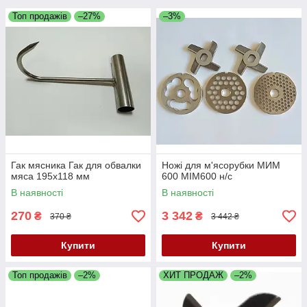
Топ продажів
–27%
–3%
Гак мясника Гак для обвалки
Ножі для м'ясорубки MИМ
мяса 195х118 мм
600 MІМ600 н/с
В наявності
В наявності
270
3 342
₴
₴
370 ₴
3 442 ₴
Купити
Купити
Топ продажів
–2%
ХИТ ПРОДАЖ
–2%