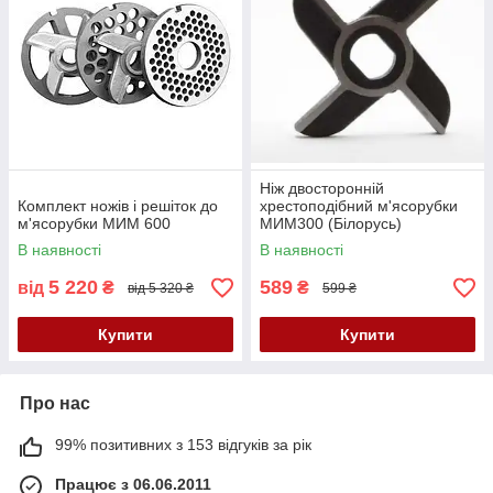
Ніж двосторонній
Комплект ножів і решіток до
хрестоподібний м'ясорубки
м'ясорубки МИМ 600
МИМ300 (Білорусь)
В наявності
В наявності
5 220
589
від
₴
₴
від 5 320 ₴
599 ₴
Купити
Купити
Про нас
99% позитивних з 153 відгуків за рік
Працює з 06.06.2011