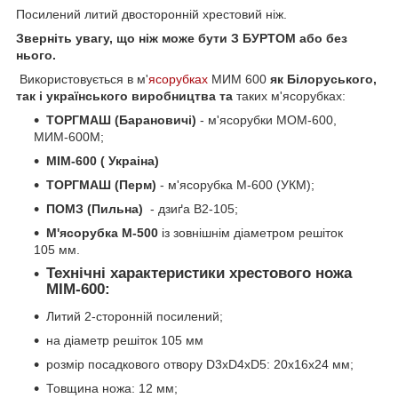
Посилений литий двосторонній хрестовий ніж.
Зверніть увагу, що ніж може бути З БУРТОМ або без
нього.
Використовується в м'
ясорубках
МИМ 600
як Білоруського,
так і українського виробництва та
таких м'ясорубках:
ТОРГМАШ (Барановичі)
- м'ясорубки МОМ-600,
МИМ-600М;
МІМ-600 ( Украіна)
ТОРГМАШ (Перм)
- м'ясорубка М-600 (УКМ);
ПОМЗ (Пильна)
- дзиґа В2-105;
М'ясорубка М-500
із зовнішнім діаметром решіток
105 мм.
Технічні характеристики хрестового ножа
МІМ-600:
Литий 2-сторонній посилений;
на діаметр решіток 105 мм
розмір посадкового отвору D3xD4xD5: 20х16х24 мм;
Товщина ножа: 12 мм;