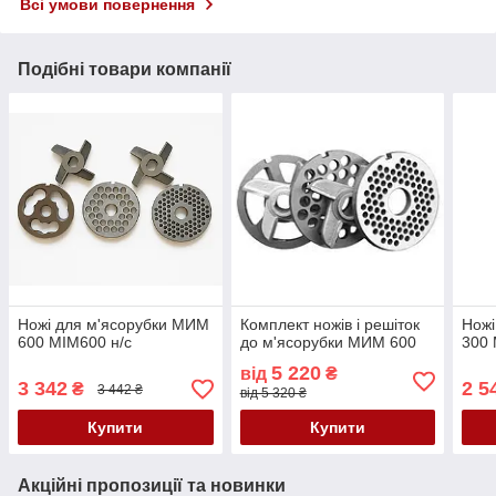
Всі умови повернення
Подібні товари компанії
Ножі для м'ясорубки MИМ
Комплект ножів і решіток
Ножі
600 MІМ600 н/с
до м'ясорубки МИМ 600
300 
5 220
від
₴
3 342
2 5
₴
3 442 ₴
від 5 320 ₴
Купити
Купити
Акційні пропозиції та новинки