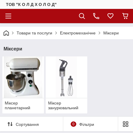
ТОВ "К О Л Д Х О Л О Д"
Товари та послуги
Електромеханічне
Міксери
Міксери
Міксер
Міксер
планетарний
занурювальний
Сортування
0
Фільтри