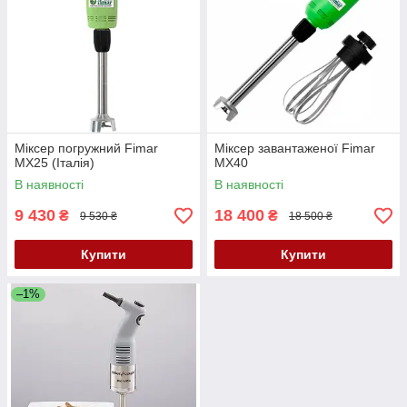
Міксер погружний Fimar
Міксер завантаженої Fimar
MX25 (Італія)
MX40
В наявності
В наявності
9 430
18 400
₴
₴
9 530 ₴
18 500 ₴
Купити
Купити
–1%