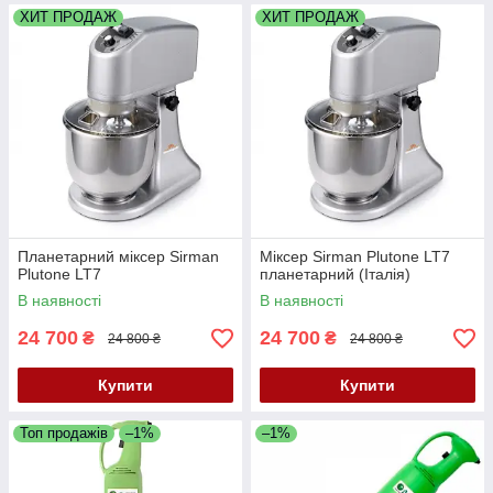
ХИТ ПРОДАЖ
ХИТ ПРОДАЖ
Планетарний міксер Sirman
Міксер Sirman Plutone LT7
Plutone LT7
планетарний (Італія)
В наявності
В наявності
24 700
24 700
₴
₴
24 800 ₴
24 800 ₴
Купити
Купити
Топ продажів
–1%
–1%